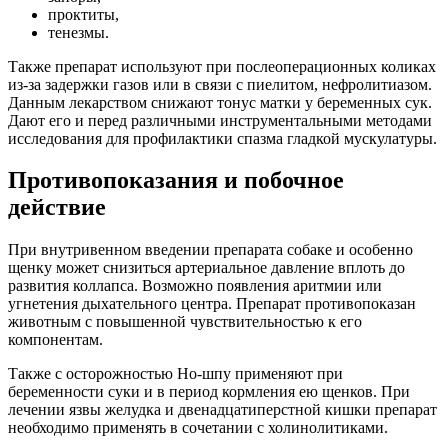
проктиты,
тенезмы.
Также препарат используют при послеоперационных коликах
из-за задержки газов или в связи с пиелитом, нефролитиазом.
Данным лекарством снижают тонус матки у беременных сук.
Дают его и перед различными инструментальными методами
исследования для профилактики спазма гладкой мускулатуры.
Противопоказания и побочное
действие
При внутривенном введении препарата собаке и особенно
щенку может снизиться артериальное давление вплоть до
развития коллапса. Возможно появления аритмии или
угнетения дыхательного центра. Препарат противопоказан
животным с повышенной чувствительностью к его
компонентам.
Также с осторожностью Но-шпу применяют при
беременности суки и в период кормления ею щенков. При
лечении язвы желудка и двенадцатиперстной кишки препарат
необходимо применять в сочетании с холинолитиками.