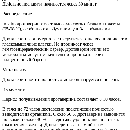
Действие препарата начинается через 30 минут.
Распределение
In vitro дротаверин имеет высокую связь с белками плазмы
(95-98 %), особенно с альбумином, γ и β- глобулинами.
Дротаверин равномерно распределяется в тканях, проникает в
гладкомышечные клетки. Не проникает через
гематоэнцефалический барьер. Дротаверин и/или его
метаболиты могут незначительно проникать через
плацентарный барьер.
Метаболизм
Дротаверин почти полностью метаболизируется в печени.
Выведение
Период полувыведения дротаверина составляет 8-10 часов.
В течение 72 часов дротаверин практически полностью
выводится из организма. Около 50 % дротаверина выводится
почками и около 30 % — через желудочно-кишечный тракт
(экскреция в желчь). Дротаверин главным образом
экскретируется в виде метаболитов, неизмененная форма