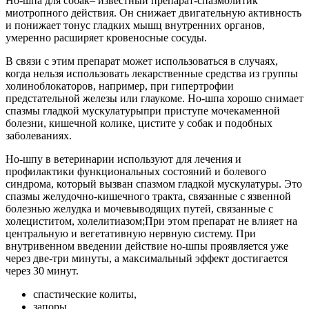
Но-шпа для собак– известный препарат-спазмолитик
миотропного действия. Он снижает двигательную активность
и понижает тонус гладких мышц внутренних органов,
умеренно расширяет кровеносные сосуды.
В связи с этим препарат может использоваться в случаях,
когда нельзя использовать лекарственные средства из группы
холиноблокаторов, например, при гипертрофии
предстательной железы или глаукоме. Но-шпа хорошо снимает
спазмы гладкой мускулатурыпри приступе мочекаменной
болезни, кишечной колике, цистите у собак и подобных
заболеваниях.
Но-шпу в ветеринарии используют для лечения и
профилактики функциональных состояний и болевого
синдрома, который вызван спазмом гладкой мускулатуры. Это
спазмы желудочно-кишечного тракта, связанные с язвенной
болезнью желудка и мочевыводящих путей, связанные с
холециститом, холелитиазом;При этом препарат не влияет на
центральную и вегетативную нервную систему. При
внутривенном введении действие но-шпы проявляется уже
через две-три минуты, а максимальный эффект достигается
через 30 минут.
спастические колиты,
запоры,