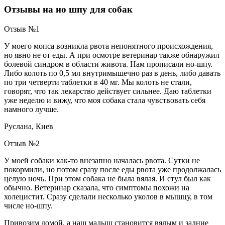
Отзывы на но шпу для собак
Отзыв №1
У моего мопса возникла рвота непонятного происхождения,
но явно не от еды. А при осмотре ветеринар также обнаружил
болевой синдром в области живота. Нам прописали но-шпу.
Либо колоть по 0,5 мл внутримышечно раз в день, либо давать
по три четверти таблетки в 40 мг. Мы колоть не стали,
говорят, что так лекарство действует сильнее. Даю таблетки
уже неделю и вижу, что моя собака стала чувствовать себя
намного лучше.
Руслана, Киев
Отзыв №2
У моей собаки как-то внезапно началась рвота. Сутки не
покормили, но потом сразу после еды рвота уже продолжалась
целую ночь. При этом собака не была вялая. И стул был как
обычно. Ветеринар сказала, что симптомы похожи на
холецистит. Сразу сделали несколько уколов в мышцу, в том
числе но-шпу.
Привозим домой, а наш малыш становится вялым и задние