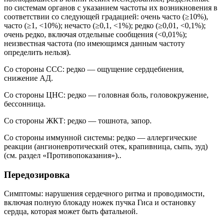
по системам органов с указанием частоты их возникновения в
соответствии со следующей градацией: очень часто (≥10%),
часто (≥1, <10%); нечасто (≥0,1, <1%); редко (≥0,01, <0,1%);
очень редко, включая отдельные сообщения (<0,01%);
неизвестная частота (по имеющимся данным частоту
определить нельзя).
Со стороны ССС: редко — ощущение сердцебиения,
снижение АД.
Со стороны ЦНС: редко — головная боль, головокружение,
бессонница.
Со стороны ЖКТ: редко — тошнота, запор.
Со стороны иммунной системы: редко — аллергические
реакции (ангионевротический отек, крапивница, сыпь, зуд)
(см. раздел «Противопоказания»)..
Передозировка
Симптомы: нарушения сердечного ритма и проводимости,
включая полную блокаду ножек пучка Гиса и остановку
сердца, которая может быть фатальной.