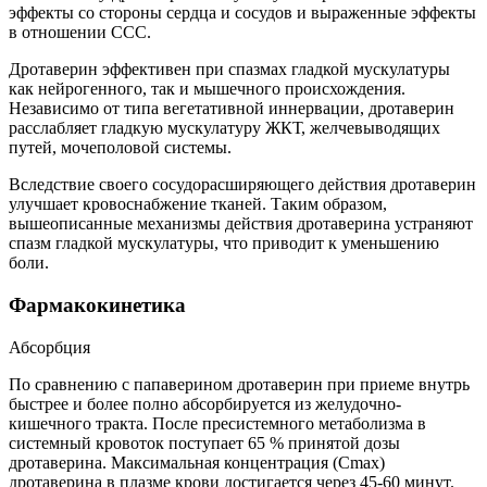
эффекты со стороны сердца и сосудов и выраженные эффекты
в отношении ССС.
Дротаверин эффективен при спазмах гладкой мускулатуры
как нейрогенного, так и мышечного происхождения.
Независимо от типа вегетативной иннервации, дротаверин
расслабляет гладкую мускулатуру ЖКТ, желчевыводящих
путей, мочеполовой системы.
Вследствие своего сосудорасширяющего действия дротаверин
улучшает кровоснабжение тканей. Таким образом,
вышеописанные механизмы действия дротаверина устраняют
спазм гладкой мускулатуры, что приводит к уменьшению
боли.
Фармакокинетика
Абсорбция
По сравнению с папаверином дротаверин при приеме внутрь
быстрее и более полно абсорбируется из желудочно-
кишечного тракта. После пресистемного метаболизма в
системный кровоток поступает 65 % принятой дозы
дротаверина. Максимальная концентрация (Сmax)
дротаверина в плазме крови достигается через 45-60 минут.