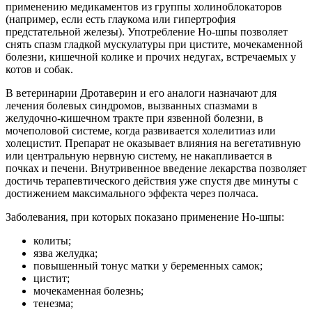
применению медикаментов из группы холиноблокаторов
(например, если есть глаукома или гипертрофия
предстательной железы). Употребление Но-шпы позволяет
снять спазм гладкой мускулатуры при цистите, мочекаменной
болезни, кишечной колике и прочих недугах, встречаемых у
котов и собак.
В ветеринарии Дротаверин и его аналоги назначают для
лечения болевых синдромов, вызванных спазмами в
желудочно-кишечном тракте при язвенной болезни, в
мочеполовой системе, когда развивается холелитиаз или
холецистит. Препарат не оказывает влияния на вегетативную
или центральную нервную систему, не накапливается в
почках и печени. Внутривенное введение лекарства позволяет
достичь терапевтического действия уже спустя две минуты с
достижением максимального эффекта через полчаса.
Заболевания, при которых показано применение Но-шпы:
колиты;
язва желудка;
повышенный тонус матки у беременных самок;
цистит;
мочекаменная болезнь;
тенезма;