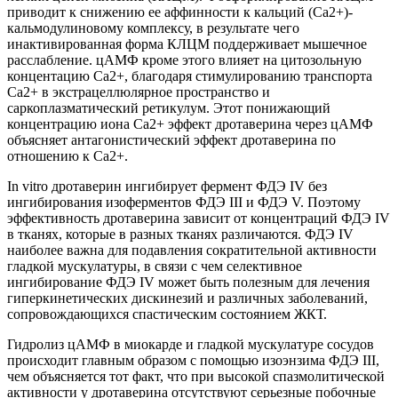
приводит к снижению ее аффинности к кальций (Ca2+)-
кальмодулиновому комплексу, в результате чего
инактивированная форма КЛЦМ поддерживает мышечное
расслабление. цАМФ кроме этого влияет на цитозольную
концентацию Ca2+, благодаря стимулированию транспорта
Ca2+ в экстрацеллюлярное пространство и
саркоплазматический ретикулум. Этот понижающий
концентрацию иона Ca2+ эффект дротаверина через цАМФ
объясняет антагонистический эффект дротаверина по
отношению к Ca2+.
In vitro дротаверин ингибирует фермент ФДЭ IV без
ингибирования изоферментов ФДЭ III и ФДЭ V. Поэтому
эффективность дротаверина зависит от концентраций ФДЭ IV
в тканях, которые в разных тканях различаются. ФДЭ IV
наиболее важна для подавления сократительной активности
гладкой мускулатуры, в связи с чем селективное
ингибирование ФДЭ IV может быть полезным для лечения
гиперкинетических дискинезий и различных заболеваний,
сопровождающихся спастическим состоянием ЖКТ.
Гидролиз цАМФ в миокарде и гладкой мускулатуре сосудов
происходит главным образом с помощью изоэнзима ФДЭ III,
чем объясняется тот факт, что при высокой спазмолитической
активности у дротаверина отсутствуют серьезные побочные