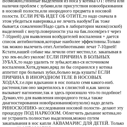
Возможно,гнойные выделения из носа у котика ОТ: отита или
наличия проблем с зубами,или присутствия новообразования
в носовой полости,или инородного предмета в носовой
полости. ЕСЛИ РЕЧЬ ИДЕТ ОБ ОТИТЕ,то надо сначала в
этом убедиться наверняка,а не лечить наобум!Так тоже
бывает,к сожалению!Надо сдать в лаборатории мазок(соскоб)
выделений с внутр.поверхности уха на бак.посев(рез-т через
7-10дней) для выявления возбудителей воспаления + дается
список антибиотиков,которые наиболее эффективны.Только
так можно вылечить отит.Антибиотиками лечат 7-10дней!
Кстати,нашей собаке мы лечили отит местно,т.е. закапывая в
ухо лек-во,без уколов! ЕСЛИ ПРИЧИНА В БОЛЬНЫХ
ЗУБАХ,то надо удалить те зубы,кот.явл-ся источником
воспаления.Хотя,думаю,вряд ли бы сохранился у котика
аппетит при больных зубах,больно ведь кушать! ЕСЛИ
ПРИЧИНА В ИНОРОДНОМ ТЕЛЕ В НОСОВЫХ
ХОДАХ,т.е.при вдыхании в нос попало семя какого-ниб.
растения,там оно закрепилось в слизистой и,как заноза
вызывает нагноение,так и здесь произошло что-то подобное!
Думаю,что для выявления инородного тела,а также
диагностирования новобразования(опухоли) надо делать
РИНОСКОПИЮ- исследования носовой полости- делают эту
процедуру ПОД НАРКОЗОМ. Облегчить дыхание котика,но
не устранить полностью выделения,можно путем
закапывания в нос капли АКВАМАРИС ДЛЯ ДЕТЕЙ. Только