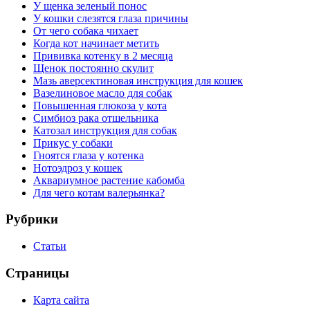
У щенка зеленый понос
У кошки слезятся глаза причины
От чего собака чихает
Когда кот начинает метить
Прививка котенку в 2 месяца
Щенок постоянно скулит
Мазь аверсектиновая инструкция для кошек
Вазелиновое масло для собак
Повышенная глюкоза у кота
Симбиоз рака отшельника
Катозал инструкция для собак
Прикус у собаки
Гноятся глаза у котенка
Нотоэдроз у кошек
Аквариумное растение кабомба
Для чего котам валерьянка?
Рубрики
Статьи
Страницы
Карта сайта