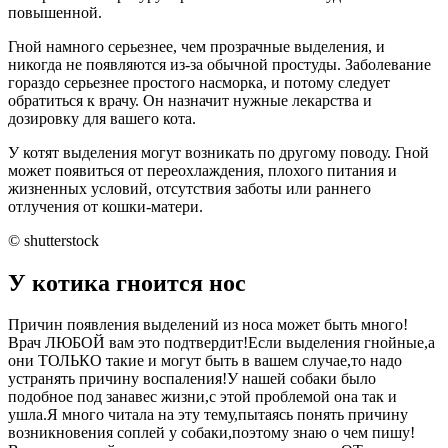
повышенной.
Гной намного серьезнее, чем прозрачные выделения, и
никогда не появляются из-за обычной простуды. Заболевание
гораздо серьезнее простого насморка, и потому следует
обратиться к врачу. Он назначит нужные лекарства и
дозировку для вашего кота.
У котят выделения могут возникать по другому поводу. Гной
может появиться от переохлаждения, плохого питания и
жизненных условий, отсутствия заботы или раннего
отлучения от кошки-матери.
© shutterstock
У котика гноится нос
Причин появления выделений из носа может быть много!
Врач ЛЮБОЙ вам это подтвердит!Если выделения гнойные,а
они ТОЛЬКО такие и могут быть в вашем случае,то надо
устранять причину воспаления!У нашей собаки было
подобное под занавес жизни,с этой проблемой она так и
ушла.Я много читала на эту тему,пытаясь понять причину
возникновения соплей у собаки,поэтому знаю о чем пишу!