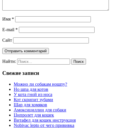
Имя
*
E-mail
*
Сайт
Найти:
Свежие записи
Можно ли собакам ношпу?
Но шпа для котов
У кота гной из носа
Кот скрипит зубами
Шар для хомяков
Амоксициллин для собаки
Ципролет для кошек
Витафел для кошек инструкция
Nobivac lepto от чего прививка