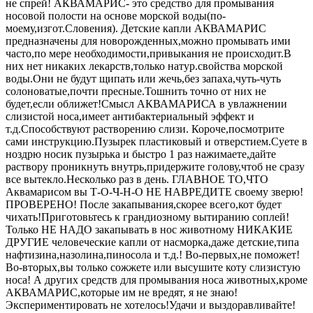
не спрей! АКВАМАРИС- это средство для промывания
носовой полости на основе морской воды(по-
моему,изгот.Словения). Детские капли АКВАМАРИС
предназначены для новорожденных,можно промывать ими
часто,по мере необходимости,привыкания не происходит.В
них нет никаких лекарств,только натур.свойства морской
воды.Они не будут щипать или жечь,без запаха,чуть-чуть
солоноватые,почти пресные.Тошнить точно от них не
будет,если оближет!Смысл АКВАМАРИСА в увлажнении
слизистой носа,имеет антибактериальный эффект и
т.д.Способствуют растворению слизи. Короче,посмотрите
сами инструкцию.Пузырек пластиковый и отверстием.Суете в
ноздрю носик пузырька и быстро 1 раз нажимаете,дайте
раствору проникнуть внутрь,придержите голову,чтоб не сразу
все вытекло.Несколько раз в день. ГЛАВНОЕ ТО,ЧТО
Аквамарисом вы Т-О-Ч-Н-О НЕ НАВРЕДИТЕ своему зверю!
ПРОВЕРЕНО! После закапывания,скорее всего,кот будет
чихать!Приготовьтесь к грандиозному вытиранию соплей!
Только НЕ НАДО закапывать в нос животному НИКАКИЕ
ДРУГИЕ человеческие капли от насморка,даже детские,типа
нафтизина,назолина,пиносола и т.д.! Во-первых,не поможет!
Во-вторых,вы только сожжете или высушите коту слизистую
носа! А других средств для промывания носа животных,кроме
АКВАМАРИС,которые им не вредят, я не знаю!
Экспериментировать не хотелось!Удачи и выздоравливайте!