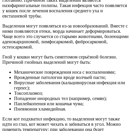
глотанию. Причиной таких выделений являются
назофарингальные полипы. Такая инфекция часто появляется
у кошек после лечения воспаления среднего уха и
евстахиевой трубы.
Выделения могут появляться из-за новообразований. Вместе с
ними появляются отеки, морда начинает деформироваться.
Чаще всего это случается со старыми животными, болеющими
аденокарциномой, лимфосаркомой, фибросаркомой,
остеосаркомой.
Гной у кошки могут быть симптомом серьёзной болезни.
Причиной гнойных выделений могут быть:
Механические повреждения носа с воспалениями;
Врожденные патологии вроде волчьей пасти;
Вирусные заболевания (кальцивирусная инфекция или
герпес);
Токсоплазмоз;
Попадение инородных тел (например, семян);
Панлейкопения или кошачья чума;
Пневмония хламидийная.
Если кот подхватил инфекцию, то выделения могут также
идти из глаз, кот может чихать и забиваться в угол. Можно
померить температуру: при заболевании она будет