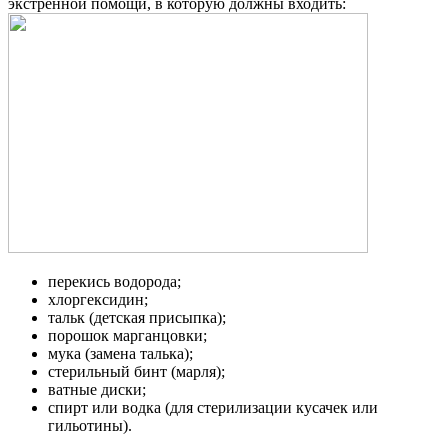
экстренной помощи, в которую должны входить:
перекись водорода;
хлоргексидин;
тальк (детская присыпка);
порошок марганцовки;
мука (замена талька);
стерильный бинт (марля);
ватные диски;
спирт или водка (для стерилизации кусачек или
гильотины).