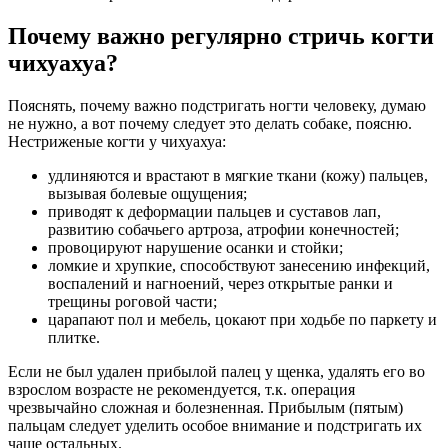
Почему важно регулярно стричь когти
чихуахуа?
Пояснять, почему важно подстригать ногти человеку, думаю
не нужно, а вот почему следует это делать собаке, поясню.
Нестриженые когти у чихуахуа:
удлиняются и врастают в мягкие ткани (кожу) пальцев,
вызывая болевые ощущения;
приводят к деформации пальцев и суставов лап,
развитию собачьего артроза, атрофии конечностей;
провоцируют нарушение осанки и стойки;
ломкие и хрупкие, способствуют занесению инфекций,
воспалений и нагноений, через открытые ранки и
трещины роговой части;
царапают пол и мебель, цокают при ходьбе по паркету и
плитке.
Если не был удален прибылой палец у щенка, удалять его во
взрослом возрасте не рекомендуется, т.к. операция
чрезвычайно сложная и болезненная. Прибылым (пятым)
пальцам следует уделить особое внимание и подстригать их
чаще остальных.