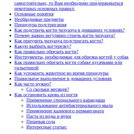
самостоятельно, то Вам необходимо придерживаться
некоторых основных правил:
Основные понятия
Необходимые предметы
Процедура подстригания
Как подстричь когти чихуахуа в домашних условиях?
Почему важно регулярно стричь когти чихуахуа?
Как приучить чихуахуа подстригать когти?
Какую выбрать когтерезку?
Как правильно обрезать когти?
Инструменты, необходимые для обрезки когтей у собак
Как правильно обрезать когти собаке кусачками или
гильотиной
Как успокоить животное во время процедуры
Правильное выполнение в домашних условиях
Как часто нужно?
Со скольки месяцев?
Как остановить кровь из ногтя
Применение специального карандаша
Использование антибактериального мыла
Применение калиевого перманганата
Паста из воды и муки
Пищевая сода
Интересные статьи: