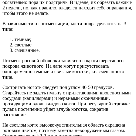
обязательно пора их подстричь. В идеале, их обрезать каждые
2 недели, но, как правило, владелец находит себе оправдания,
чтобы этого не делать.
В зависимости от пигментации, когти подразделяются на 3
типа:
тёмные;
светлые;
смешанные.
Пигмент роговой оболочки зависит от окраса шерстяного
покрова животного. На лапе могут присутствовать
одновременно темные и светлые коготки, т.е. смешанного
типа.
Состригать ноготь следует под углом 40-50 градусов.
Старайтесь не задеть пульпу с прилегающими кровеносными
сосудами (капиллярами) и нервными окончаниями,
проходящими вдоль каждого когтя. При регулярной стрижке
пульпа постепенно уйдет вглубь коготка, сократив
расстояние.
На светлом когте высокочувствительная область окрашена
розовым цветом, поэтому заметна невооруженным глазом.
Отступите от неё 2-3 мм и отстригите.