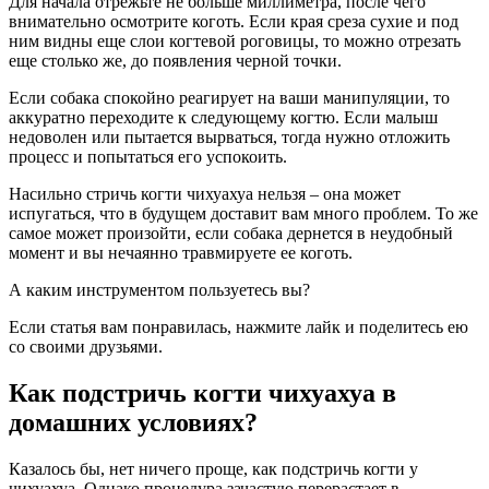
Для начала отрежьте не больше миллиметра, после чего
внимательно осмотрите коготь. Если края среза сухие и под
ним видны еще слои когтевой роговицы, то можно отрезать
еще столько же, до появления черной точки.
Если собака спокойно реагирует на ваши манипуляции, то
аккуратно переходите к следующему когтю. Если малыш
недоволен или пытается вырваться, тогда нужно отложить
процесс и попытаться его успокоить.
Насильно стричь когти чихуахуа нельзя – она может
испугаться, что в будущем доставит вам много проблем. То же
самое может произойти, если собака дернется в неудобный
момент и вы нечаянно травмируете ее коготь.
А каким инструментом пользуетесь вы?
Если статья вам понравилась, нажмите лайк и поделитесь ею
со своими друзьями.
Как подстричь когти чихуахуа в
домашних условиях?
Казалось бы, нет ничего проще, как подстричь когти у
чихуахуа. Однако процедура зачастую перерастает в