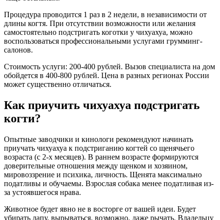
Процедура проводится 1 раз в 2 недели, в независимости от
длины когтя. При отсутствии возможности или желания
самостоятельно подстригать коготки у чихуахуа, можно
воспользоваться профессиональными услугами грумминг-
салонов.
Стоимость услуги: 200-400 рублей. Вызов специалиста на дом
обойдется в 400-800 рублей. Цена в разных регионах России
может существенно отличаться.
Как приучить чихуахуа подстригать
когти?
Опытные заводчики и кинологи рекомендуют начинать
приучать чихуахуа к подстриганию когтей со щенячьего
возраста (с 2-х месяцев). В раннем возрасте формируются
доверительные отношения между щенком и хозяином,
мировоззрение и психика, личность. Щенята максимально
податливы и обучаемы. Взрослая собака менее податливая из-
за устоявшегося нрава.
Животное будет явно не в восторге от вашей идеи. Будет
убирать лапу, вырываться, возможно, даже рычать. Владельцу