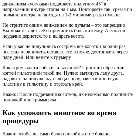
движением кусачками подрезаете под углом 45° в
направлении внутрь стопы на 1 мм. Повторяете так, срезая по
полмиллиметра, не доходя на 1-2 миллиметра до пульпы.
Не стригите одним движением до пульпы – это запрещено!
Вы можете задеть её и причинить боль питомцу. А если он
неудачно дернется, то и выдрать коготь.
Если у вас не получилось состричь все коготки за один раз,
пес стал нервничать, оставьте его в покое, дострижете через
пару дней. Или везите к грумеру.
Как стричь когти собаке гильотиной? Принцип обрезание
когтей гильотиной такой же. Нужно вытянуть лапу друга,
надавить на подушечку пальца снизу, завести ногтевую
пластину в гильотину и отрезать край.
Важно! После подрезания коготков, их необходимо подпилить
пилочкой или триммером.
Как успокоить животное во время
процедуры
Важно, чтобы вы сами были спокойны и не боялись