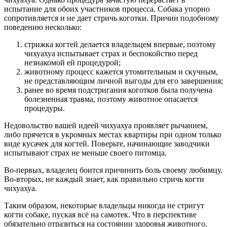
испытание для обоих участников процесса. Собака упорно
сопротивляется и не дает стричь коготки. Причин подобному
поведению несколько:
стрижка когтей делается владельцем впервые, поэтому
чихуахуа испытывает страх и беспокойство перед
незнакомой ей процедурой;
животному процесс кажется утомительным и скучным,
не представляющим личной выгоды для его завершения;
ранее во время подстригания коготков была получена
болезненная травма, поэтому животное опасается
процедуры.
Недовольство вашей идеей чихуахуа проявляет рычанием,
либо прячется в укромных местах квартиры при одном только
виде кусачек для когтей. Поверьте, начинающие заводчики
испытывают страх не меньше своего питомца.
Во-первых, владелец боится причинить боль своему любимцу.
Во-вторых, не каждый знает, как правильно стричь когти
чихуахуа.
Таким образом, некоторые владельцы никогда не стригут
когти собаке, пуская всё на самотек. Что в перспективе
обязательно отразиться на состоянии здоровья животного.