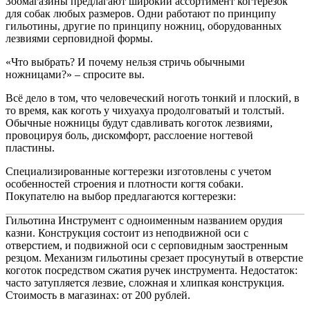
Зоомагазины предлагают широкий ассортимент когтерезок
для собак любых размеров. Одни работают по принципу
гильотины, другие по принципу ножниц, оборудованных
лезвиями серповидной формы.
«Что выбрать? И почему нельзя стричь обычными
ножницами?» – спросите вы.
Всё дело в том, что человеческий ноготь тонкий и плоский, в
то время, как коготь у чихуахуа продолговатый и толстый.
Обычные ножницы будут сдавливать коготок лезвиями,
провоцируя боль, дискомфорт, расслоение ногтевой
пластины.
Специализированные когтерезки изготовлены с учетом
особенностей строения и плотности когтя собаки.
Покупателю на выбор предлагаются когтерезки:
Гильотина Инструмент с одноименным названием орудия
казни. Конструкция состоит из неподвижной оси с
отверстием, и подвижной оси с серповидным заостренным
резцом. Механизм гильотины срезает просунутый в отверстие
коготок посредством сжатия ручек инструмента. Недостаток:
часто затупляется лезвие, сложная и хлипкая конструкция.
Стоимость в магазинах: от 200 рублей.