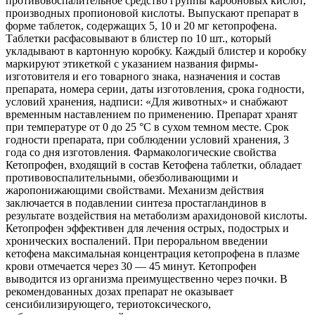
противовоспалительное средство группы карбоновых кислот,
производных пропионовой кислоты. Выпускают препарат в
форме таблеток, содержащих 5, 10 и 20 мг кетопрофена.
Таблетки расфасовывают в блистер по 10 шт., который
укладывают в картонную коробку. Каждый блистер и коробку
маркируют этикеткой с указанием названия фирмы-
изготовителя и его товарного знака, назначения и состав
препарата, номера серии, даты изготовления, срока годности,
условий хранения, надписи: «Для животных» и снабжают
временным наставлением по применению. Препарат хранят
при температуре от 0 до 25 °С в сухом темном месте. Срок
годности препарата, при соблюдении условий хранения, 3
года со дня изготовления. Фармакологические свойства
Кетопрофен, входящий в состав Кетофена таблетки, обладает
противовоспалительными, обезболивающими и
жаропонижающими свойствами. Механизм действия
заключается в подавлении синтеза простагландинов в
результате воздействия на метаболизм арахидоновой кислоты.
Кетопрофен эффективен для лечения острых, подострых и
хронических воспалений. При пероральном введении
кетофена максимальная концентрация кетопрофена в плазме
крови отмечается через 30 — 45 минут. Кетопрофен
выводится из организма преимущественно через почки. В
рекомендованных дозах препарат не оказывает
сенсибилизирующего, териотоксического,