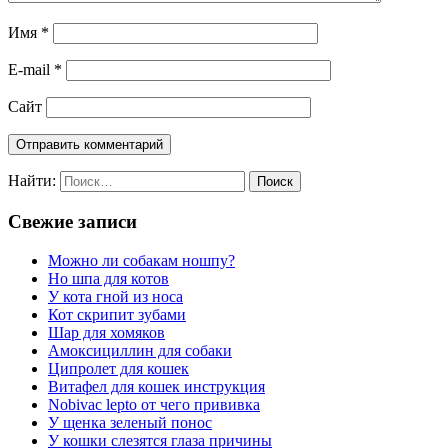
Имя
*
E-mail
*
Сайт
Найти:
Свежие записи
Можно ли собакам ношпу?
Но шпа для котов
У кота гной из носа
Кот скрипит зубами
Шар для хомяков
Амоксициллин для собаки
Ципролет для кошек
Витафел для кошек инструкция
Nobivac lepto от чего прививка
У щенка зеленый понос
У кошки слезятся глаза причины