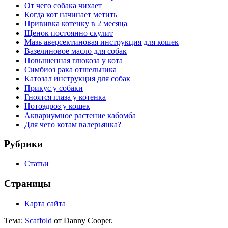
От чего собака чихает
Когда кот начинает метить
Прививка котенку в 2 месяца
Щенок постоянно скулит
Мазь аверсектиновая инструкция для кошек
Вазелиновое масло для собак
Повышенная глюкоза у кота
Симбиоз рака отшельника
Катозал инструкция для собак
Прикус у собаки
Гноятся глаза у котенка
Нотоэдроз у кошек
Аквариумное растение кабомба
Для чего котам валерьянка?
Рубрики
Статьи
Страницы
Карта сайта
Тема:
Scaffold
от Danny Cooper.