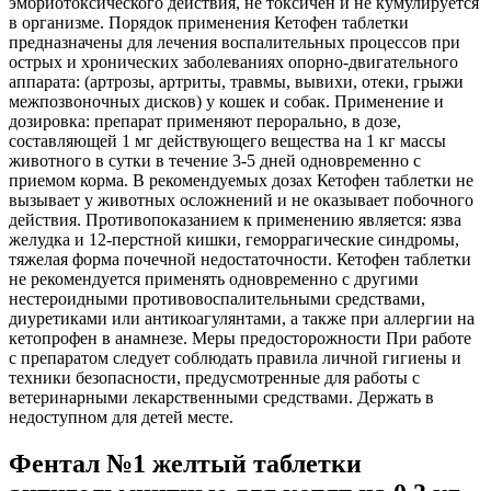
эмбриотоксического действия, не токсичен и не кумулируется
в организме. Порядок применения Кетофен таблетки
предназначены для лечения воспалительных процессов при
острых и хронических заболеваниях опорно-двигательного
аппарата: (артрозы, артриты, травмы, вывихи, отеки, грыжи
межпозвоночных дисков) у кошек и собак. Применение и
дозировка: препарат применяют перорально, в дозе,
составляющей 1 мг действующего вещества на 1 кг массы
животного в сутки в течение 3-5 дней одновременно с
приемом корма. В рекомендуемых дозах Кетофен таблетки не
вызывает у животных осложнений и не оказывает побочного
действия. Противопоказанием к применению является: язва
желудка и 12-перстной кишки, геморрагические синдромы,
тяжелая форма почечной недостаточности. Кетофен таблетки
не рекомендуется применять одновременно с другими
нестероидными противовоспалительными средствами,
диуретиками или антикоагулянтами, а также при аллергии на
кетопрофен в анамнезе. Меры предосторожности При работе
с препаратом следует соблюдать правила личной гигиены и
техники безопасности, предусмотренные для работы с
ветеринарными лекарственными средствами. Держать в
недоступном для детей месте.
Фентал №1 желтый таблетки