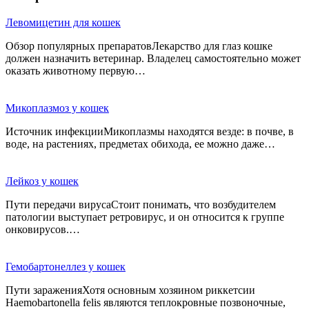
Левомицетин для кошек
Обзор популярных препаратовЛекарство для глаз кошке
должен назначить ветеринар. Владелец самостоятельно может
оказать животному первую…
Микоплазмоз у кошек
Источник инфекцииМикоплазмы находятся везде: в почве, в
воде, на растениях, предметах обихода, ее можно даже…
Лейкоз у кошек
Пути передачи вирусаСтоит понимать, что возбудителем
патологии выступает ретровирус, и он относится к группе
онковирусов.…
Гемобартонеллез у кошек
Пути зараженияХотя основным хозяином риккетсии
Haemobartonella felis являются теплокровные позвоночные,