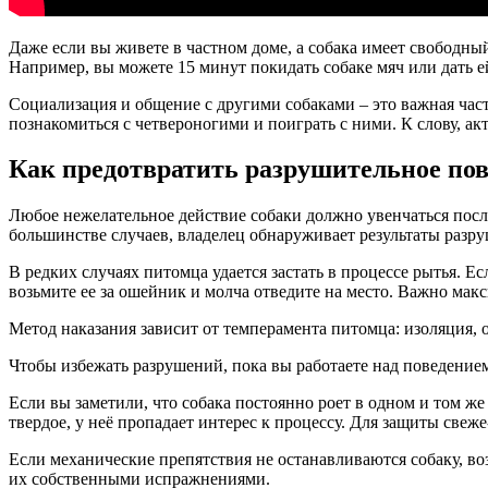
Даже если вы живете в частном доме, а собака имеет свободны
Например, вы можете 15 минут покидать собаке мяч или дать е
Социализация и общение с другими собаками – это важная час
познакомиться с четвероногими и поиграть с ними. К слову, ак
Как предотвратить разрушительное по
Любое нежелательное действие собаки должно увенчаться после
большинстве случаев, владелец обнаруживает результаты разру
В редких случаях питомца удается застать в процессе рытья. Е
возьмите ее за ошейник и молча отведите на место. Важно ма
Метод наказания зависит от темперамента питомца: изоляция,
Чтобы избежать разрушений, пока вы работаете над поведением
Если вы заметили, что собака постоянно роет в одном и том же
твердое, у неё пропадает интерес к процессу. Для защиты све
Если механические препятствия не останавливаются собаку, во
их собственными испражнениями.