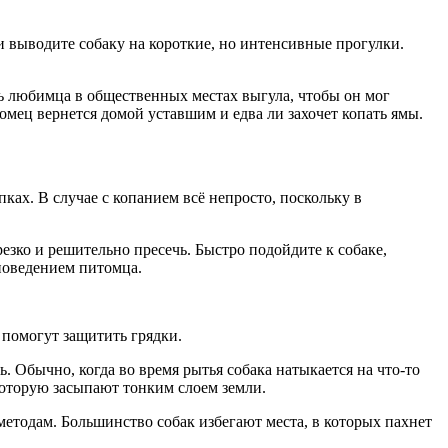
ни выводите собаку на короткие, но интенсивные прогулки.
ь любимца в общественных местах выгула, чтобы он мог
томец вернется домой уставшим и едва ли захочет копать ямы.
ах. В случае с копанием всё непросто, поскольку в
резко и решительно пресечь. Быстро подойдите к собаке,
поведением питомца.
 помогут защитить грядки.
. Обычно, когда во время рытья собака натыкается на что-то
которую засыпают тонким слоем земли.
методам. Большинство собак избегают места, в которых пахнет