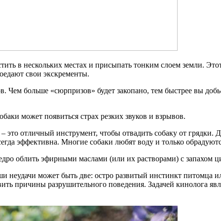
тить в нескольких местах и присыпать тонким слоем земли. Этот
 поедают свои экскременты.
 Чем больше «сюрпризов» будет закопано, тем быстрее вы добьет
обаки может появиться страх резких звуков и взрывов.
это отличный инструмент, чтобы отвадить собаку от грядки. До
егда эффективна. Многие собаки любят воду и только обрадуются
едро облить эфирными маслами (или их растворами) с запахом ц
аши неудачи может быть две: остро развитый инстинкт питомца 
овить причины разрушительного поведения. Задачей кинолога явл