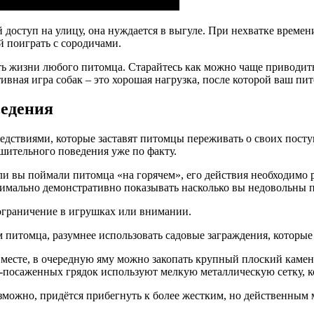
й доступ на улицу, она нуждается в выгуле. При нехватке време
й поиграть с сородичами.
ть жизни любого питомца. Старайтесь как можно чаще приводит
тивная игра собак – это хорошая нагрузка, после которой ваш пи
ведения
дствиями, которые заставят питомцы переживать о своих поступк
шительного поведения уже по факту.
сли вы поймали питомца «на горячем», его действия необходимо 
ксимально демонстративно показывать насколько вы недовольны 
 ограничение в игрушках или внимании.
 питомца, разумнее использовать садовые заграждения, которые
 месте, в очередную яму можно закопать крупный плоский камень
же-посаженных грядок используют мелкую металлическую сетку, 
зможно, придётся прибегнуть к более жестким, но действенным 