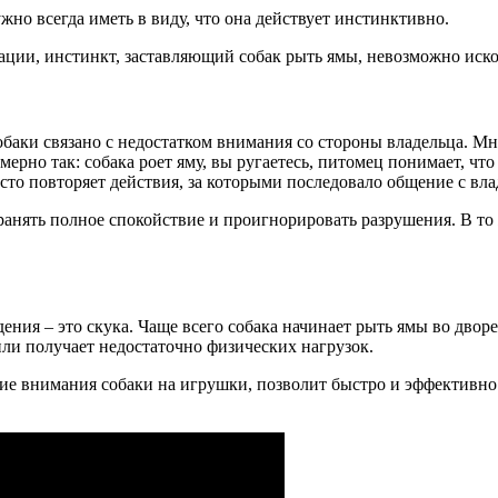
жно всегда иметь в виду, что она действует инстинктивно.
ации, инстинкт, заставляющий собак рыть ямы, невозможно иск
собаки связано с недостатком внимания со стороны владельца. 
ерно так: собака роет яму, вы ругаетесь, питомец понимает, чт
росто повторяет действия, за которыми последовало общение с вл
хранять полное спокойствие и проигнорировать разрушения. В т
ия – это скука. Чаще всего собака начинает рыть ямы во дворе, 
или получает недостаточно физических нагрузок.
ие внимания собаки на игрушки, позволит быстро и эффективно