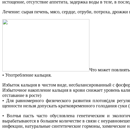
истощение, отсутствие аппетита, задержка воды в теле, в после
Лечение: сырая печень, мясо, сердце, отруби, потроха, дрожжи
Что может повлиять 
• Употребление кальция.
Избыток кальция в чистом виде, несбалансированный с фосфоро
Избыточное накопление кальция в крови снижает уровень кали
отставание в росте)
• Для равномерного физического развития плотов(для регу
щенности нельзя допускать кратковременного голодания суки (
• Волчья пасть часто обусловлена генетическим и экологи
вырабатываются в большем количестве в связи с неуравновеш
инфекции, натуральные синтетические гормоны, химические 