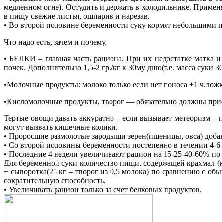
медленном огне). Остудить и держать в холодильнике. Применя
в пищу свежие листья, ошпарив и нарезав.
• Во второй половине беременности суку кормят небольшими п
Что надо есть, зачем и почему.
• БЕЛКИ – главная часть рациона. При их недостатке матка 
почек. Дополнительно 1,5-2 гр./кг к 30му дню(т.е. масса суки 3
•Молочные продукты: молоко только если нет поноса +1 ч.ложка
•Кисломолочные продукты, творог — обязательно должны прис
Тертые овощи давать аккуратно – если вызывает метеоризм – п
могут вызвать кишечные колики.
• Проросшие размолотые зародыши зерен(пшеницы, овса) добавл
• Со второй половины беременности постепенно в течении 4-6
• Последние 4 недели увеличивают рацион на 15-25-40-60% по с
Для беременной суки количество пищи, содержащей крахмал (
+ сыворотка(25 кг – творог из 0,5 молока) по сравнению с о
сократительную способность.
• Увеличивать рацион только за счет белковых продуктов.