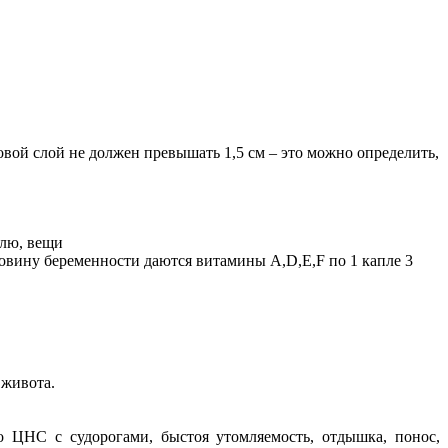
лой не должен превышать 1,5 см – это можно определить,
млю, вещи
овину беременности даются витамины A,D,E,F по 1 капле 3
 живота.
о ЦНС с судорогами, быстоя утомляемость, отдышка, понос,