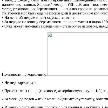
• Между 26-30 днями можно прощупать щенков(напоминают м
напоминают кишки. Хороший метод – УЗИ с 26 дня – поможет о
метод установления беременности — анализ крови на релаксин(
т.к. гормон мог быть еще не произведен в достаточном количе
• На девятой неделе живот опускается вниз
• За первую половину беременности прирост массы плодов 10%
• Сука может поменять поведение – стать более ласковой, нахо
Полезности по кормлению:
• Не перекармливать.
• При отказе от пищи (токсикозе) аскорбиновую к-ту по 1-3( на
• За месяц до родов – чай с малиной(стимулирует матку, облегч
• Идеально лист малины собрать до цветения и высушить в те