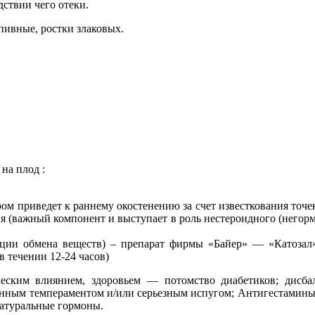
дствии чего отеки.
 пивные, ростки злаковых.
на плод :
м приведет к раннему окостенению за счет известкования точек
я (важный компонент и выступает в роль нестероидного (негормо
ляции обмена веществ) – препарат фирмы «Байер» — «Катозал»
в течении 12-24 часов)
ческим влиянием, здоровьем — потомство диабетиков; дисба
енным темпераментом и/или серьезным испугом; Антигестамины
натуральные гормоны.