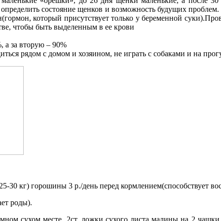
аленькие «орешки», до 26 дня щенки маленькие, а после 30
пределить состояние щенков и возможность будущих проблем. С
гормон, который присутствует только у беременной суки).Провод
стве, чтобы быть выделенным в ее крови
, а за вторую – 90%
диться рядом с домом и хозяином, не играть с собаками и на про
 25-30 кг) горошины 3 р./день перед кормлением(способствует во
ает роды).
мном сухом месте. 2ст. ложки сухого листа малины на 2 чашки