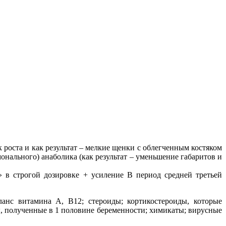
 роста и как результат – мелкие щенки с облегченным костяком
нального) анаболика (как результат – уменьшение габаритов и
 в строгой дозировке + усиление В период средней третьей
ланс витамина А, В12; стероиды; кортикостероиды, которые
, полученные в 1 половине беременности; химикаты; вирусные