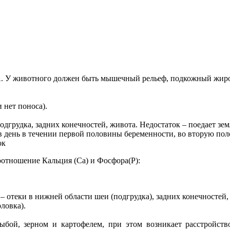
отного должен быть мышечный рельеф, подкожный жировой с
 нет поноса).
подгрудка, задних конечностей, живота. Недостаток – поедает зе
в день в течении первой половины беременности, во вторую пол
ок
Соотношение Кальция (Са) и Фосфора(Р):
 – отеки в нижней области шеи (подгрудка), задних конечностей,
рловка).
ыбой, зерном и картофелем, при этом возникает расстройств