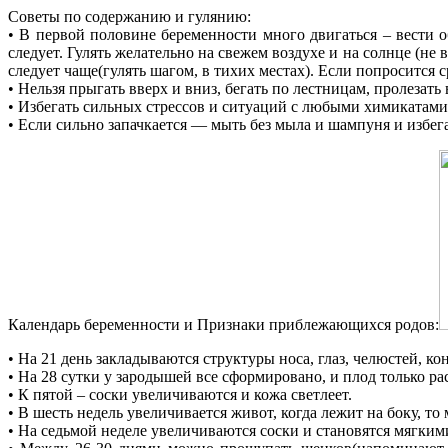
Советы по содержанию и гулянию:
• В первой половине беременности много двигаться – вести об
следует. Гулять желательно на свежем воздухе и на солнце (не
следует чаще(гулять шагом, в тихих местах). Если попросится с
• Нельзя прыгать вверх и вниз, бегать по лестницам, пролезать
• Избегать сильных стрессов и ситуаций с любыми химикатами, 
• Если сильно запачкается — мыть без мыла и шампуня и избе
Календарь беременности и Признаки приблежающихся родов:
• На 21 день закладываются структуры носа, глаз, челюстей, ко
• На 28 сутки у зародышей все сформировано, и плод только рас
• К пятой – соски увеличиваются и кожа светлеет.
• В шесть недель увеличивается живот, когда лежит на боку, т
• На седьмой неделе увеличиваются соски и становятся мягким