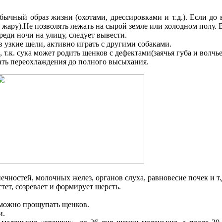
ычный образ жизни (охотами, дрессировками и т.д.). Если до в
 в жару).Не позволять лежать на сырой земле или холодном полу
реди ночи на улицу, следует вывести.
 в узкие щели, активно играть с другими собаками.
т.к. сука может родить щенков с дефектами(заячья губа и волчье
гать переохлаждения до полного высыхания.
нечностей, молочных желез, органов слуха, равновесие почек и т.
тет, созревает и формирует шерсть.
о можно прощупать щенков.
и.