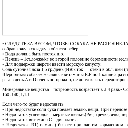
• СЛЕДИТЬ ЗА ВЕСОМ, ЧТОБЫ СОБАКА НЕ РАСПОЛНЕЛА. У жив
собрав кожу в складку в области ребер.
• Вода должна быть постоянно.
• Печень – 1ст.ложка/кг во второй половине беременности (если
• Для поддержки шерсти ввести морскую капусту;
Соль суточная доза 1,5 гр./день (Избыток — отеки в обл. шеи (
Шерстяным собакам масляные витамины E,F по 1 капле 2 раза 
раза в день.A и D очень осторожно, не допускакть передозиров
Минеральные вещества – потребность возрастает в 3-4 раза.• 
160 :140 ,1,1:1
Если чего-то будет недоставать:
• При недостатке соли сука поедает землю, вещи. При передозе
• Недостаток углеводов – мертвые щенки.(Рис, гречка, ячка, пе
• Недостаток витамина С – дисплазия.
• Недостаток В1(тиамина) бывает при частом кормлением р