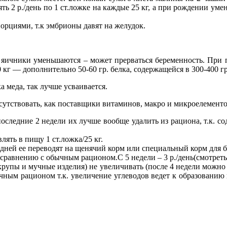
ть 2 р./день по 1 ст.ложке на каждые 25 кг, а при рождении ум
орциями, т.к эмбрионы давят на желудок.
и яичники уменьшаются – может прерваться беременность. При п
0 кг — дополнительно 50-60 гр. белка, содержащейся в 300-400 гр
 меда, так лучше усваивается.
утствовать, как поставщики витаминов, макро и микроелементо
оследние 2 недели их лучше вообще удалить из рациона, т.к. сод
ять в пищу 1 ст.ложка/25 кг.
 дней ее переводят на щенячий корм или специальный корм для 
равнению с обычным рационом.С 5 недели – 3 р./день(смотреть по
крупы и мучные изделия) не увеличивать (после 4 недели можно
бычным рационом т.к. увеличение углеводов ведет к образован