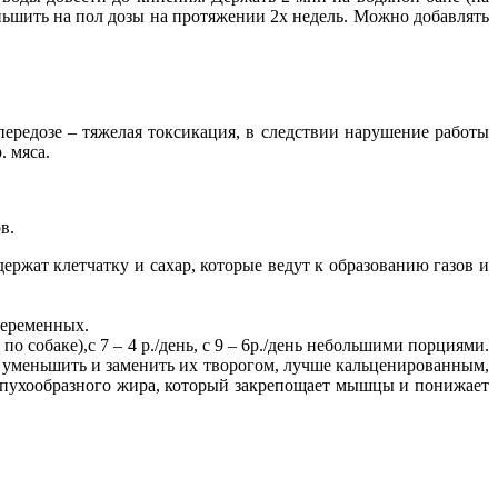
еньшить на пол дозы на протяжении 2х недель. Можно добавлять
ередозе – тяжелая токсикация, в следствии нарушение работы
. мяса.
в.
ержат клетчатку и сахар, которые ведут к образованию газов и
беременных.
 собаке),с 7 – 4 р./день, с 9 – 6р./день небольшими порциями.
 уменьшить и заменить их творогом, лучше кальценированным,
ию пухообразного жира, который закрепощает мышцы и понижает