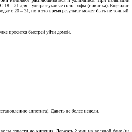
 они начинают расплющиваться и удлиняться. При пальпации
 18 – 21 дня – ультразвуковые сонографы (новинка). Еще один
ят с 20 – 31, но в это время результат может быть не точный,
гулке просится быстрей уйти домой.
сстановлению аппетита). Давать не более недели.
 воды довести до кипения. Держать 2 мин на водяной бане (на