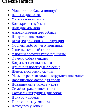
Свежие записи
Можно ли собакам ношпу?
Но шпа для котов
У кота гной из носа
Кот скрипит зубами
Шар для хомяков
Амоксициллин для собаки
Ципролет для кошек
Витафел для кошек инструкция
Nobivac lepto от чего прививка
У щенка зеленый понос
У кошки слезятся глаза причины
От чего собака чихает
Когда кот начинает метить
Прививка котенку в 2 месяца
Щенок постоянно скулит
Мазь аверсектиновая инструкция для кошек
Вазелиновое масло для собак
Повышенная глюкоза у кота
Симбиоз рака отшельника
Катозал инструкция для собак
Прикус у собаки
Гноятся глаза у котенка
Нотоэдроз у кошек