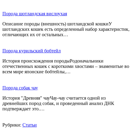
Порода шотландская вислоухая
Описание породы (внешность) шотландской кошкиУ
шотландских кошек есть определенный набор характеристик,
отличающих их от остальных…
Порода курильский бобтейл
История происхождения породыРодоначальники
отечественных кошек с короткими хвостами – знаменитые во
всем мире японские бобтейлы,…
Порода собак чау
История "Древняя" чауЧау-чау считается одной из
древнейших пород собак, и проведенный анализ ДНК
подтверждает это.…
Рубрики:
Статьи