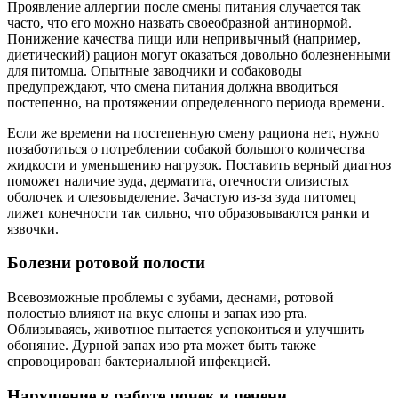
Проявление аллергии после смены питания случается так
часто, что его можно назвать своеобразной антинормой.
Понижение качества пищи или непривычный (например,
диетический) рацион могут оказаться довольно болезненными
для питомца. Опытные заводчики и собаководы
предупреждают, что смена питания должна вводиться
постепенно, на протяжении определенного периода времени.
Если же времени на постепенную смену рациона нет, нужно
позаботиться о потреблении собакой большого количества
жидкости и уменьшению нагрузок. Поставить верный диагноз
поможет наличие зуда, дерматита, отечности слизистых
оболочек и слезовыделение. Зачастую из-за зуда питомец
лижет конечности так сильно, что образовываются ранки и
язвочки.
Болезни ротовой полости
Всевозможные проблемы с зубами, деснами, ротовой
полостью влияют на вкус слюны и запах изо рта.
Облизываясь, животное пытается успокоиться и улучшить
обоняние. Дурной запах изо рта может быть также
спровоцирован бактериальной инфекцией.
Нарушение в работе почек и печени