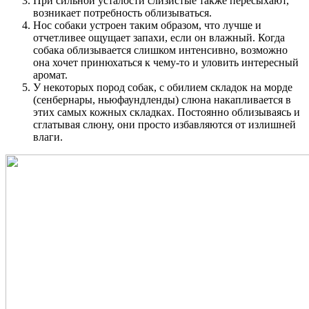
При сильной усталости слизистые также пересыхают,
возникает потребность облизываться.
Нос собаки устроен таким образом, что лучше и
отчетливее ощущает запахи, если он влажный. Когда
собака облизывается слишком интенсивно, возможно
она хочет принюхаться к чему-то и уловить интересный
аромат.
У некоторых пород собак, с обилием складок на морде
(сенбернары, ньюфаундленды) слюна накапливается в
этих самых кожных складках. Постоянно облизываясь и
сглатывая слюну, они просто избавляются от излишней
влаги.