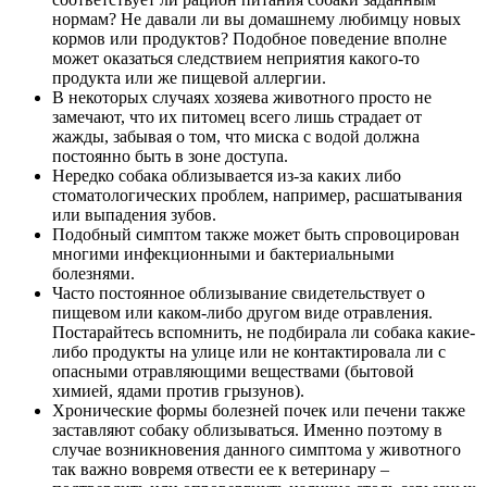
нормам? Не давали ли вы домашнему любимцу новых
кормов или продуктов? Подобное поведение вполне
может оказаться следствием неприятия какого-то
продукта или же пищевой аллергии.
В некоторых случаях хозяева животного просто не
замечают, что их питомец всего лишь страдает от
жажды, забывая о том, что миска с водой должна
постоянно быть в зоне доступа.
Нередко собака облизывается из-за каких либо
стоматологических проблем, например, расшатывания
или выпадения зубов.
Подобный симптом также может быть спровоцирован
многими инфекционными и бактериальными
болезнями.
Часто постоянное облизывание свидетельствует о
пищевом или каком-либо другом виде отравления.
Постарайтесь вспомнить, не подбирала ли собака какие-
либо продукты на улице или не контактировала ли с
опасными отравляющими веществами (бытовой
химией, ядами против грызунов).
Хронические формы болезней почек или печени также
заставляют собаку облизываться. Именно поэтому в
случае возникновения данного симптома у животного
так важно вовремя отвести ее к ветеринару –