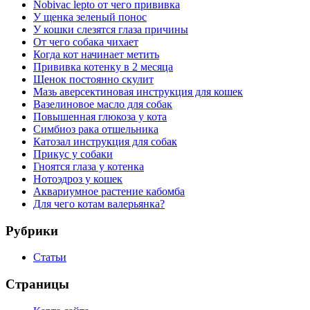
Nobivac lepto от чего прививка
У щенка зеленый понос
У кошки слезятся глаза причины
От чего собака чихает
Когда кот начинает метить
Прививка котенку в 2 месяца
Щенок постоянно скулит
Мазь аверсектиновая инструкция для кошек
Вазелиновое масло для собак
Повышенная глюкоза у кота
Симбиоз рака отшельника
Катозал инструкция для собак
Прикус у собаки
Гноятся глаза у котенка
Нотоэдроз у кошек
Аквариумное растение кабомба
Для чего котам валерьянка?
Рубрики
Статьи
Страницы