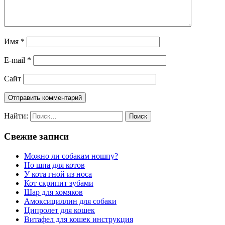
Имя
*
E-mail
*
Сайт
Найти:
Свежие записи
Можно ли собакам ношпу?
Но шпа для котов
У кота гной из носа
Кот скрипит зубами
Шар для хомяков
Амоксициллин для собаки
Ципролет для кошек
Витафел для кошек инструкция