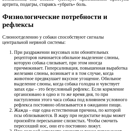
артрита, подагры, стараясь «убрать» боль.
Физиологические потребности и
рефлексы
Слюноотделению у собаки способствуют сигналы
центральной нервной системы:
При раздражении вкусовых или обонятельных
рецепторов начинается обильное выделение слюны,
которую собака слизывает, при этом иногда
причмокивает. Гиперсаливация, повышенная выработка
железами слюны, возникает и в том случае, когда
животное предвкушает вкусное угощение. Обильное
выделение слюны, когда собака голодна и чувствует
запах еды – это безусловный рефлекс. Если кормление
организовано в одно и то же время дня, то при
наступлении этого часа собака под влиянием условного
рефлекса постоянно облизывается в ожидании пищи.
Жажда – еще одна естественная причина, по которой
псы облизываются. В жару при недостатке воды может
произойти пересыхание слизистых. Чтобы смочить
пересохший нос, они его постоянно лижут.