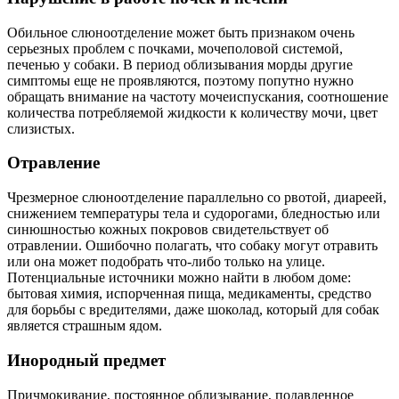
Обильное слюноотделение может быть признаком очень
серьезных проблем с почками, мочеполовой системой,
печенью у собаки. В период облизывания морды другие
симптомы еще не проявляются, поэтому попутно нужно
обращать внимание на частоту мочеиспускания, соотношение
количества потребляемой жидкости к количеству мочи, цвет
слизистых.
Отравление
Чрезмерное слюноотделение параллельно со рвотой, диареей,
снижением температуры тела и судорогами, бледностью или
синюшностью кожных покровов свидетельствует об
отравлении. Ошибочно полагать, что собаку могут отравить
или она может подобрать что-либо только на улице.
Потенциальные источники можно найти в любом доме:
бытовая химия, испорченная пища, медикаменты, средство
для борьбы с вредителями, даже шоколад, который для собак
является страшным ядом.
Инородный предмет
Причмокивание, постоянное облизывание, подавленное