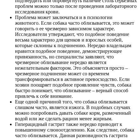
подтвердить или опровергнуть наличие столь серьезных
проблем можно только после проведения лабораторного
исследования крови.
Проблема может заключаться и в психологии
животного. Если собака часто облизывается, это может
говорить о ее чрезмерно зависимом характере.
Исследователи утверждают, что подобное поведение
весьма характерно для щенков и взрослых особей,
которые склонны к подчинению. Нередко владельцам
нравится подобное поведение, демонстрирующее
привязанность, но специалисты заявляют, что
чрезмерное облизывание нередко является
нежелательным фактором. Это объясняется просто –
чрезмерное подчинение может со временем
трансформироваться в активное превосходство. Если
хозяин поощряет подобное проявление чувств, собака
быстро понимает, что облизывание – верный способ
привлечь к себе внимание.
Еще одной причиной того, что собака облизывается
слишком часто, является изжога. В подобных случаях
можно попробовать давать собаке корм, размоченный
водой или же сделать рацион менее жирным.
Гиперацидный гастрит также нередко приводит к
повышенному слюноотделению. Как следствие, собака
часто облизывается. Данная разновидность гастрита