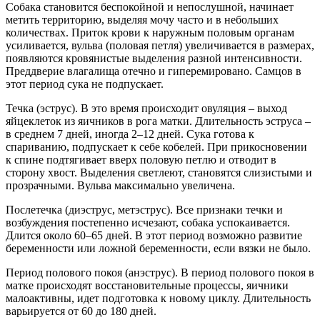
Собака становится беспокойной и непослушной, начинает
метить территорию, выделяя мочу часто и в небольших
количествах. Приток крови к наружным половым органам
усиливается, вульва (половая петля) увеличивается в размерах,
появляются кровянистые выделения разной интенсивности.
Преддверие влагалища отечно и гиперемировано. Самцов в
этот период сука не подпускает.
Течка (эструс). В это время происходит овуляция – выход
яйцеклеток из яичников в рога матки. Длительность эструса –
в среднем 7 дней, иногда 2–12 дней. Сука готова к
спариванию, подпускает к себе кобелей. При прикосновении
к спине подтягивает вверх половую петлю и отводит в
сторону хвост. Выделения светлеют, становятся слизистыми и
прозрачными. Вульва максимально увеличена.
Послетечка (диэструс, метэструс). Все признаки течки и
возбуждения постепенно исчезают, собака успокаивается.
Длится около 60–65 дней. В этот период возможно развитие
беременности или ложной беременности, если вязки не было.
Период полового покоя (анэструс). В период полового покоя в
матке происходят восстановительные процессы, яичники
малоактивны, идет подготовка к новому циклу. Длительность
варьируется от 60 до 180 дней.