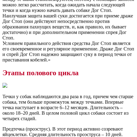
можно легко рассчитать, когда ожидать начала следующей
течки и когда нужно начать давать собаке Дог Стоп.
Наилучшая защита вашей суки достигается при приеме драже
Дог Стоп (они действуют непосредственно против
образования пахнущих веществ, и, как правило, их бывает
достаточно) и при дополнительном применении спрея Дог
Стоп.
Условием правильного действия средства Дог Стоп является
его своевременное и регулярное применение. Драже Дог Стоп
и спрей Дог Стоп надежно защищают суку в период течки от
приставания кобелей.»
Этапы полового цикла
Течки у собак наблюдаются два раза в год, причем чем старше
собака, тем больше промежуток между течками. Впервые
течка наступает в возрасте 6–12 месяцев. Длительность –
около 18–20 дней. В целом половой цикл собаки состоит из
четырех стадий.
Предтечка (проэструс). В этот период активно созревают
яйцеклетки. Средняя длительность проэструса – 10 дней.