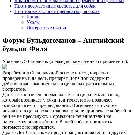
Как избежать нежелательной беременности у собаки
Противозачаточные средства для собак
Противозачаточные препараты для собак
Капли
Уколы
Интересные статьи:
Форум Бульдогоманов – Английский
бульдог Филя
Упаковка: 50 таблеток (драже для внутреннего применения).
Разработанный на научной основе и неоднократно
проверенный на деле, препарат Дог Стоп содержит
действенные компоненты специальных растительных
экстрактов.
Дог Стоп значительно уменьшает специфический запах,
который возникает у суки при течке, и это позволяет
освободить ее от преследований. Поскольку от суки не
исходит специфического запаха, она не привлекает кобелей, и
они ее не преследуют. Нормальное течение течки не
нарушается, и способность Вашей собаки приносить
потомство не нарушится.
Драже Дог Стоп также предотвращают появление и других