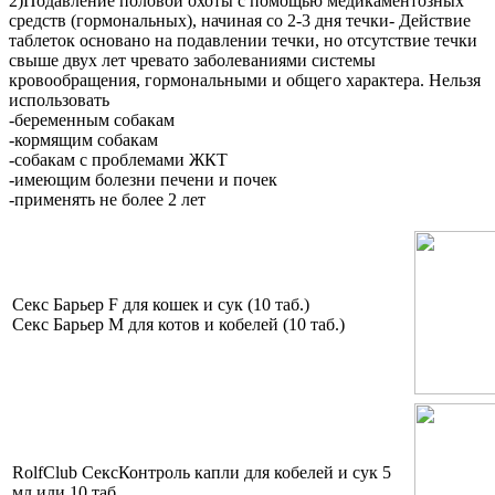
2)Подавление половой охоты с помощью медикаментозных
средств (гормональных), начиная со 2-3 дня течки- Действие
таблеток основано на подавлении течки, но отсутствие течки
свыше двух лет чревато заболеваниями системы
кровообращения, гормональными и общего характера. Нельзя
использовать
-беременным собакам
-кормящим собакам
-собакам с проблемами ЖКТ
-имеющим болезни печени и почек
-применять не более 2 лет
Секс Барьер F для кошек и сук (10 таб.)
Секс Барьер М для котов и кобелей (10 таб.)
RolfClub СексКонтроль капли для кобелей и сук 5
мл или 10 таб.