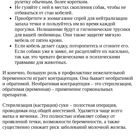
рулетку обычным, более коротким.
Не гуляйте с ней в местах скопления собак, чтобы не
отбиваться от стаи кобелей.
Приобретите в зоомагазине спрей для нейтрализации
запаха течки и пользуйтесь им во время каждой
прогулки. Нелишними будут и гигиенические трусики
для вашей любимицы. Они также защитят мягкую
мебель от пятен крови.
Если кобель делает садку, поторопитесь и сгоните его.
Если собаки уже в замке, не расцепляйте их насильно,
так как это чревато физическими и психическими
травмами для животных.
И конечно, большую роль в профилактике нежелательной
беременности играет контрацепция. Она бывает необратимой
и обратимой. Необратимая контрацепция – это стерилизация,
обратимая (временная) – применение гормональных
препаратов.
Стерилизация (кастрация) суки – полостная операция,
проводимая под общей анестезией. Удаляется чаще всего
матка и яичники. Это полностью избавляет собаку от
проявлений течки, возможности беременности, а также
существенно снижает риск заболеваний молочной железы.