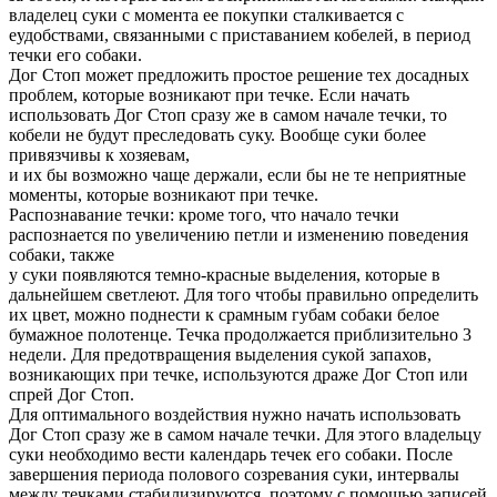
владелец суки с момента ее покупки сталкивается с
еудобствами, связанными с приставанием кобелей, в период
течки его собаки.
Дог Стоп может предложить простое решение тех досадных
проблем, которые возникают при течке. Если начать
использовать Дог Стоп сразу же в самом начале течки, то
кобели не будут преследовать суку. Вообще суки более
привязчивы к хозяевам,
и их бы возможно чаще держали, если бы не те неприятные
моменты, которые возникают при течке.
Распознавание течки: кроме того, что начало течки
распознается по увеличению петли и изменению поведения
собаки, также
у суки появляются темно-красные выделения, которые в
дальнейшем светлеют. Для того чтобы правильно определить
их цвет, можно поднести к срамным губам собаки белое
бумажное полотенце. Течка продолжается приблизительно 3
недели. Для предотвращения выделения сукой запахов,
возникающих при течке, используются драже Дог Стоп или
спрей Дог Стоп.
Для оптимального воздействия нужно начать использовать
Дог Стоп сразу же в самом начале течки. Для этого владельцу
суки необходимо вести календарь течек его собаки. После
завершения периода полового созревания суки, интервалы
между течками стабилизируются, поэтому с помощью записей