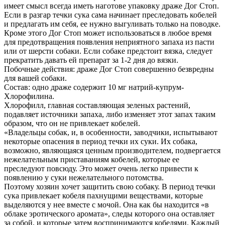
имеет смысл всегда иметь наготове упаковку драже Дог Стоп.
Если в разгар течки сука сама начинает преследовать кобелей
и предлагать им себя, ее нужно выгуливать только на поводке.
Кроме этого Дог Стоп может использоваться в любое время
для предотвращения появления неприятного запаха из пасти
или от шерсти собаки. Если собаке предстоит вязка, следует
прекратить давать ей препарат за 1-2 дня до вязки.
Побочные действия: драже Дог Стоп совершенно безвредны
для вашей собаки.
Состав: одно драже содержит 10 мг натрий-купрум-
Хлорофилина.
Хлорофилл, главная составляющая зеленых растений,
подавляет источники запаха, либо изменяет этот запах таким
образом, что он не привлекает кобелей.
«Владельцы собак, и, в особенности, заводчики, испытывают
некоторые опасения в период течки их суки. Их собака,
возможно, являющаяся ценным производителем, подвергается
нежелательным приставаниям кобелей, которые ее
преследуют повсюду. Это может очень легко привести к
появлению у суки нежелательного потомства.
Поэтому хозяин хочет защитить свою собаку. В период течки
сука привлекает кобеля пахнущими веществами, которые
выделяются у нее вместе с мочой. Она как бы находится «в
облаке эротического аромата», следы которого она оставляет
за собой, и которые затем воспринимаются кобелями. Каждый