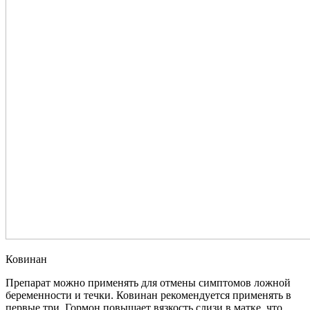
Ковинан
Препарат можно применять для отмены симптомов ложной
беременности и течки. Ковинан рекомендуется применять в
первые три. Гормон повышает вязкость слизи в матке, что