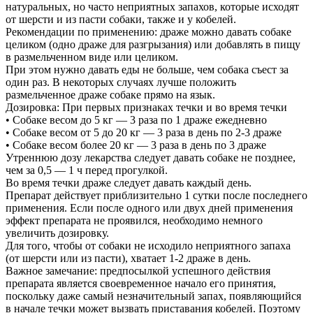
натуральных, но часто неприятных запахов, которые исходят
от шерсти и из пасти собаки, также и у кобелей.
Рекомендации по применению: драже можно давать собаке
целиком (одно драже для разгрызания) или добавлять в пищу
в размельченном виде или целиком.
При этом нужно давать еды не больше, чем собака съест за
один раз. В некоторых случаях лучше положить
размельченное драже собаке прямо на язык.
Дозировка: При первых признаках течки и во время течки
• Собаке весом до 5 кг — 3 раза по 1 драже ежедневно
• Собаке весом от 5 до 20 кг — 3 раза в день по 2-3 драже
• Собаке весом более 20 кг — 3 раза в день по 3 драже
Утреннюю дозу лекарства следует давать собаке не позднее,
чем за 0,5 — 1 ч перед прогулкой.
Во время течки драже следует давать каждый день.
Препарат действует приблизительно 1 сутки после последнего
применения. Если после одного или двух дней применения
эффект препарата не проявился, необходимо немного
увеличить дозировку.
Для того, чтобы от собаки не исходило неприятного запаха
(от шерсти или из пасти), хватает 1-2 драже в день.
Важное замечание: предпосылкой успешного действия
препарата является своевременное начало его принятия,
поскольку даже самый незначительный запах, появляющийся
в начале течки может вызвать приставания кобелей. Поэтому