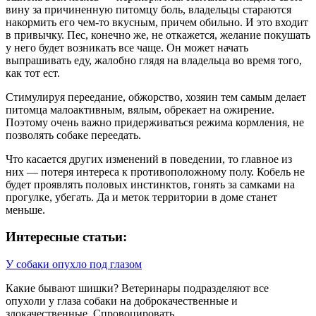
вину за причиненную питомцу боль, владельцы стараются
накормить его чем-то вкусным, причем обильно. И это входит
в привычку. Пес, конечно же, не откажется, желание покушать
у него будет возникать все чаще. Он может начать
выпрашивать еду, жалобно глядя на владельца во время того,
как тот ест.
Стимулируя переедание, обжорство, хозяин тем самым делает
питомца малоактивным, вялым, обрекает на ожирение.
Поэтому очень важно придерживаться режима кормления, не
позволять собаке переедать.
Что касается других изменений в поведении, то главное из
них — потеря интереса к противоположному полу. Кобель не
будет проявлять половых инстинктов, гонять за самками на
прогулке, убегать. Да и меток территории в доме станет
меньше.
Интересные статьи:
У собаки опухло под глазом
Какие бывают шишки? Ветеринары подразделяют все
опухоли у глаза собаки на доброкачественные и
злокачественные. Спровоцировать…