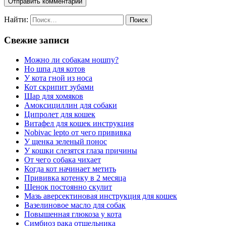
Найти:
Свежие записи
Можно ли собакам ношпу?
Но шпа для котов
У кота гной из носа
Кот скрипит зубами
Шар для хомяков
Амоксициллин для собаки
Ципролет для кошек
Витафел для кошек инструкция
Nobivac lepto от чего прививка
У щенка зеленый понос
У кошки слезятся глаза причины
От чего собака чихает
Когда кот начинает метить
Прививка котенку в 2 месяца
Щенок постоянно скулит
Мазь аверсектиновая инструкция для кошек
Вазелиновое масло для собак
Повышенная глюкоза у кота
Симбиоз рака отшельника