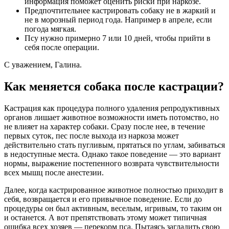
информация поможет оценить риски при наркозе.
Предпочтительнее кастрировать собаку не в жаркий и
не в морозный период года. Например в апреле, если
погода мягкая.
Псу нужно примерно 7 или 10 дней, чтобы прийти в
себя после операции.
С уважением, Галина.
Как меняется собака после кастрации?
Кастрация как процедура полного удаления репродуктивных
органов лишает животное возможности иметь потомство, но
не влияет на характер собаки. Сразу после нее, в течение
первых суток, пес после выхода из наркоза может
действительно стать пугливым, прятаться по углам, забиваться
в недоступные места. Однако такое поведение — это вариант
нормы, выражение постепенного возврата чувствительности
всех мышц после анестезии.
Далее, когда кастрированное животное полностью приходит в
себя, возвращается и его привычное поведение. Если до
процедуры он был активным, веселым, игривым, то таким он
и останется. А вот препятствовать этому может типичная
ошибка всех хозяев — перекорм пса. Пытаясь загладить свою