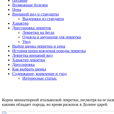
Питание
Возможные болезни
Цена
Внешний вид и стандарты
Выдержки из стандарта
Характер
Дрессировка левреток
Левретки на бегах
Одежда и амуниция для левретки
Уход
Выбор щенка левретки и цена
История происхождения породы левретка
Левретка внешний вид
Характер левретки
Дрессировка
Как выбрать щенка
Содержание, кормление и уход
Интересные статьи:
Корни миниатюрной итальянской левретки, несмотря на ее назв
какими обладает порода, во время раскопок в Долине царей.