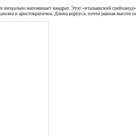
е визуально напоминает квадрат. Этот «итальянский грейхануд»,
иозна и аристократична. Длина корпуса, почти равная высоте пс