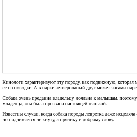
Кинологи характеризуют эту породу, как подвижную, которая м
ее на поводке. А в парке четверолапый друг может часами нарез
Собака очень преданна владельцу, лояльна к малышам, поэтому
младенца, она была прозвана настоящей нянькой.
Известны случаи, когда собака породы левретка даже исцеляла
но подчиняется не кнуту, а прянику и доброму слову.