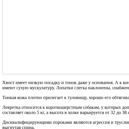
Хвост имеет низкую посадку и тонок даже у основания. А к кон
имеют сухую мускулатуру. Лопатки слегка наклонены, снабж
Тонкая кожа плотно прилегает к туловищу, хорошо его обтягив
Левретка относится к короткошерстным собакам, у которых доп
составляет около 5 кг, а высота в холке варьируется от 32 до 38 
Дисквалифицирующими пороками являются агрессия и трусливос
выгнутая спина.