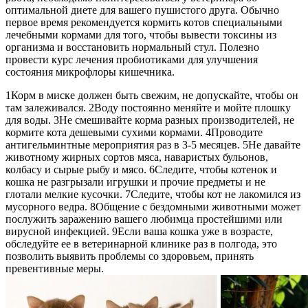
оптимальной диете для вашего пушистого друга. Обычно
первое время рекомендуется кормить котов специальными
лечебными кормами для того, чтобы вывести токсины из
организма и восстановить нормальный стул. Полезно
провести курс лечения пробиотиками для улучшения
состояния микрофлоры кишечника.
1Корм в миске должен быть свежим, не допускайте, чтобы он
там залеживался. 2Воду постоянно меняйте и мойте плошку
для воды. 3Не смешивайте корма разных производителей, не
кормите кота дешевыми сухими кормами. 4Проводите
антигельминтные мероприятия раз в 3-5 месяцев. 5Не давайте
животному жирных сортов мяса, наваристых бульонов,
колбасу и сырые рыбу и мясо. 6Следите, чтобы котенок и
кошка не разгрызали игрушки и прочие предметы и не
глотали мелкие кусочки. 7Следите, чтобы кот не лакомился из
мусорного ведра. 8Общение с бездомными животными может
послужить заражению вашего любимца простейшими или
вирусной инфекцией. 9Если ваша кошка уже в возрасте,
обследуйте ее в ветеринарной клинике раз в полгода, это
позволить выявить проблемы со здоровьем, принять
превентивные меры.