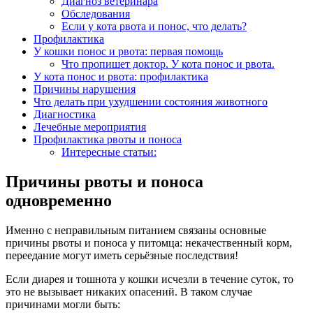
Диагноз ветеринара
Обследования
Если у кота рвота и понос, что делать?
Профилактика
У кошки понос и рвота: первая помощь
Что пропишет доктор. У кота понос и рвота.
У кота понос и рвота: профилактика
Причины нарушения
Что делать при ухудшении состояния животного
Диагностика
Лечебные мероприятия
Профилактика рвоты и поноса
Интересные статьи:
Причины рвоты и поноса
одновременно
Именно с неправильным питанием связаны основные
причины рвоты и поноса у питомца: некачественный корм,
переедание могут иметь серьёзные последствия!
Если диарея и тошнота у кошки исчезли в течение суток, то
это не вызывает никаких опасений. В таком случае
причинами могли быть: