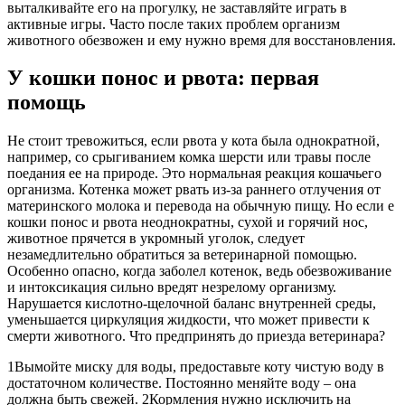
выталкивайте его на прогулку, не заставляйте играть в
активные игры. Часто после таких проблем организм
животного обезвожен и ему нужно время для восстановления.
У кошки понос и рвота: первая
помощь
Не стоит тревожиться, если рвота у кота была однократной,
например, со срыгиванием комка шерсти или травы после
поедания ее на природе. Это нормальная реакция кошачьего
организма. Котенка может рвать из-за раннего отлучения от
материнского молока и перевода на обычную пищу. Но если e
кошки понос и рвота неоднократны, сухой и горячий нос,
животное прячется в укромный уголок, следует
незамедлительно обратиться за ветеринарной помощью.
Особенно опасно, когда заболел котенок, ведь обезвоживание
и интоксикация сильно вредят незрелому организму.
Нарушается кислотно-щелочной баланс внутренней среды,
уменьшается циркуляция жидкости, что может привести к
смерти животного. Что предпринять до приезда ветеринара?
1Вымойте миску для воды, предоставьте коту чистую воду в
достаточном количестве. Постоянно меняйте воду – она
должна быть свежей. 2Кормления нужно исключить на