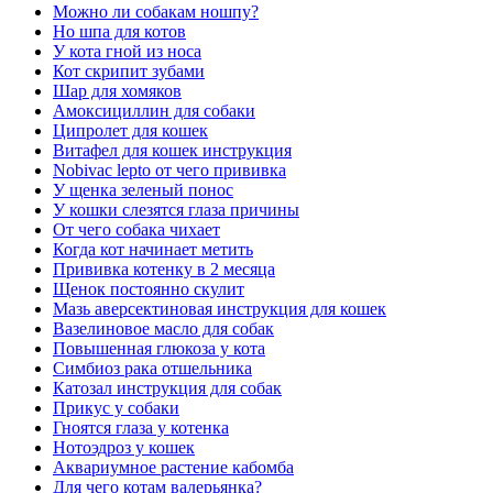
Можно ли собакам ношпу?
Но шпа для котов
У кота гной из носа
Кот скрипит зубами
Шар для хомяков
Амоксициллин для собаки
Ципролет для кошек
Витафел для кошек инструкция
Nobivac lepto от чего прививка
У щенка зеленый понос
У кошки слезятся глаза причины
От чего собака чихает
Когда кот начинает метить
Прививка котенку в 2 месяца
Щенок постоянно скулит
Мазь аверсектиновая инструкция для кошек
Вазелиновое масло для собак
Повышенная глюкоза у кота
Симбиоз рака отшельника
Катозал инструкция для собак
Прикус у собаки
Гноятся глаза у котенка
Нотоэдроз у кошек
Аквариумное растение кабомба
Для чего котам валерьянка?