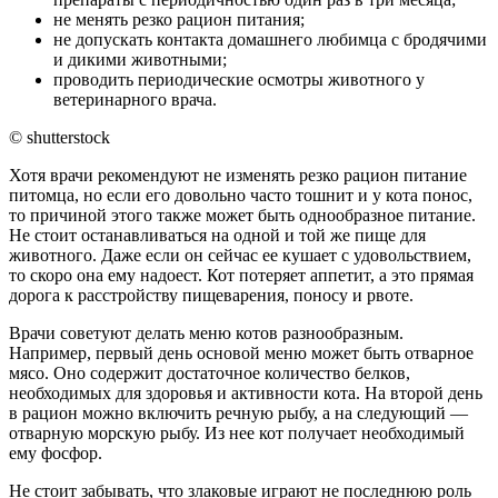
не менять резко рацион питания;
не допускать контакта домашнего любимца с бродячими
и дикими животными;
проводить периодические осмотры животного у
ветеринарного врача.
© shutterstock
Хотя врачи рекомендуют не изменять резко рацион питание
питомца, но если его довольно часто тошнит и у кота понос,
то причиной этого также может быть однообразное питание.
Не стоит останавливаться на одной и той же пище для
животного. Даже если он сейчас ее кушает с удовольствием,
то скоро она ему надоест. Кот потеряет аппетит, а это прямая
дорога к расстройству пищеварения, поносу и рвоте.
Врачи советуют делать меню котов разнообразным.
Например, первый день основой меню может быть отварное
мясо. Оно содержит достаточное количество белков,
необходимых для здоровья и активности кота. На второй день
в рацион можно включить речную рыбу, а на следующий —
отварную морскую рыбу. Из нее кот получает необходимый
ему фосфор.
Не стоит забывать, что злаковые играют не последнюю роль