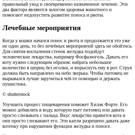
правильный уход и своевременно назначенное лечение. Эти
два фактора являются залогом здоровья животного и
помогают недопустить развитие поноса и рвоты.
Лечебные мероприятия
Когда у кошки начался понос и рвота и продолжается это уже
не один день, то без лечебных мероприятий здесь не обойтись.
Для снятия воспаления стенок желудка подойдут
человеческие лекарства, например Фосфалюгель. Давать его
коту нужно следующим образом: набрать небольшое
количество в шприц без иголки, и впрыснуть ему в рот. Струя
должна быть направлено на небо зверька. Чтобы питомец не
вырывался лучше заручиться чей-то помощью и держать
пушистика.
© shutterstock
Улучшить процесс пищеварения поможет Хилак Форте. Его
можно добавлять в воду, которую пьет питомец или давать
просто слизывать с пальца. Вкус лекарства нравится кота и
они просто слизывают его. Эти капли разрешено давать даже
котенку при нарушении функции желудка и поносе.