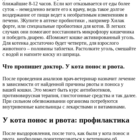
ближайшие 8-12 часов. Если кот отказывается от еды более
суток – немедленно везите его к врачу, ведь такое долгое
воздержание от пищи ведет к необратимым изменениям в
печени. 3Купите в аптеке пробиотики , например Хилак
форте, или специальные пробиотики для котов. В легких
случаях они помогают восстановить микрофлору кишечника
и победить диарею. 4Поможет кошке активированный уголь.
Для котенка достаточно будет четверти, для взрослого
животного – половины таблетки. Растолките уголь, смешайте
с водой и напоите киску из шприца.
Что пропишет доктор. У кота понос и рвота.
После проведения анализов врач-ветеринар назначит лечение
в зависимости от найденной причины рвоты и поноса у
вашей кошки. Это может быть курс антибиотиков,
противовирусная терапия, глистогонные средства и так далее.
При сильном обезвоживании организма потребуются
внутривенные капельницы с лекарствами и витаминами.
У кота понос и рвота: профилактика
После выздоровления, после того, как были у кота понос и
рвота, необходимо поинтересоваться у ветеринара об