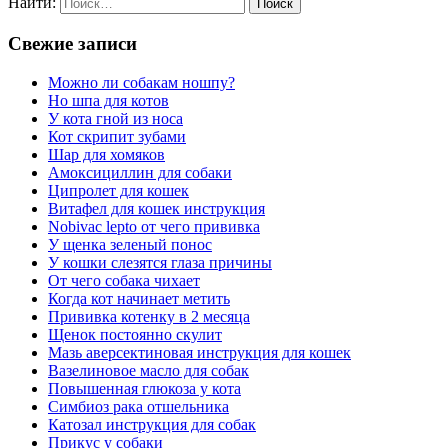
Найти:
Свежие записи
Можно ли собакам ношпу?
Но шпа для котов
У кота гной из носа
Кот скрипит зубами
Шар для хомяков
Амоксициллин для собаки
Ципролет для кошек
Витафел для кошек инструкция
Nobivac lepto от чего прививка
У щенка зеленый понос
У кошки слезятся глаза причины
От чего собака чихает
Когда кот начинает метить
Прививка котенку в 2 месяца
Щенок постоянно скулит
Мазь аверсектиновая инструкция для кошек
Вазелиновое масло для собак
Повышенная глюкоза у кота
Симбиоз рака отшельника
Катозал инструкция для собак
Прикус у собаки