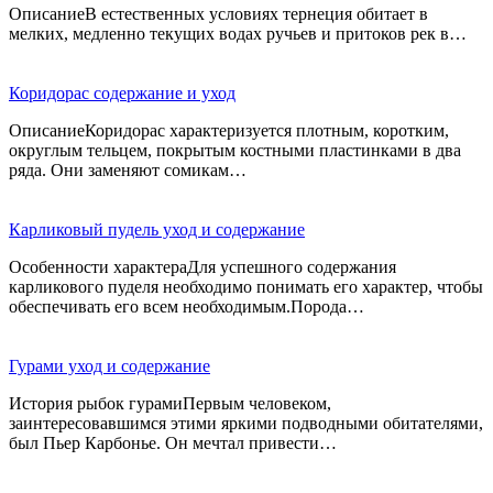
ОписаниеВ естественных условиях тернеция обитает в
мелких, медленно текущих водах ручьев и притоков рек в…
Коридорас содержание и уход
ОписаниеКоридорас характеризуется плотным, коротким,
округлым тельцем, покрытым костными пластинками в два
ряда. Они заменяют сомикам…
Карликовый пудель уход и содержание
Особенности характераДля успешного содержания
карликового пуделя необходимо понимать его характер, чтобы
обеспечивать его всем необходимым.Порода…
Гурами уход и содержание
История рыбок гурамиПервым человеком,
заинтересовавшимся этими яркими подводными обитателями,
был Пьер Карбонье. Он мечтал привести…