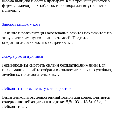
Форма выпуска и состав препарата КанефронВыпускается в
форме дражевидных таблеток и раствора для внутреннего
приема.…
Заворот кишок у кота
Лечение и реабилитацияЗаболевание лечится исключительно
хирургическим путем – лапаротомией. Подготовка к
операции должна носить экстренный…
Жажда у кота причины
Гермафродиты смотреть онлайн бесплатноВнимание! Вся
информация на сайте собрана в ознакомительных, в учебных,
лечебных, исследовательских…
Лейкоциты повышены у кота в ростове
Виды лейкоцитов, лейкограммаНормой для кошек считается
содержание лейкоцитов в пределах 5,5•103 ÷ 18,5•103 ед./л.
Лейкоцитоз…