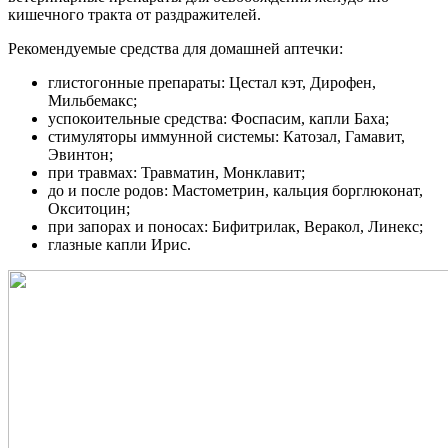
кишечного тракта от раздражителей.
Рекомендуемые средства для домашней аптечки:
глистогонные препараты: Цестал кэт, Дирофен,
Мильбемакс;
успокоительные средства: Фоспасим, капли Баха;
стимуляторы иммунной системы: Катозал, Гамавит,
Эвинтон;
при травмах: Травматин, Монклавит;
до и после родов: Мастометрин, кальция борглюконат,
Окситоцин;
при запорах и поносах: Бифитрилак, Веракол, Линекс;
глазные капли Ирис.