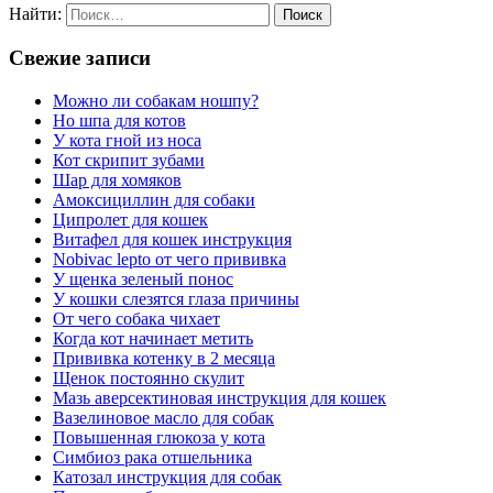
Найти:
Свежие записи
Можно ли собакам ношпу?
Но шпа для котов
У кота гной из носа
Кот скрипит зубами
Шар для хомяков
Амоксициллин для собаки
Ципролет для кошек
Витафел для кошек инструкция
Nobivac lepto от чего прививка
У щенка зеленый понос
У кошки слезятся глаза причины
От чего собака чихает
Когда кот начинает метить
Прививка котенку в 2 месяца
Щенок постоянно скулит
Мазь аверсектиновая инструкция для кошек
Вазелиновое масло для собак
Повышенная глюкоза у кота
Симбиоз рака отшельника
Катозал инструкция для собак